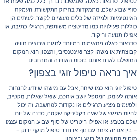
לטיפול. סדנאות כאלה, שנמשכות בדרך כלל כמה שעות או
סוף שבוע שלם, מתמקדות בחיזוק התקשורת, העמקת
האינטימיות ולמידה של כלים מעשיים לקשר. לעיתים הן
כוללות פעילויות כמו מדיטציה משותפת, תרגילי כתיבה, או
אפילו תנועה וריקוד.
סדנאות כאלה מתאימות במיוחד לזוגות שרוצים חוויה
קבוצתית או משהו קצר ואינטנסיבי, והצפון הוא המקום
המושלם לארח אותם בזכות האווירה והמרחבים.
איך נראה טיפול זוגי בצפון?
טיפול זוגי הוא כמו שיחה, אבל עם מישהו שיודע להנחות
אותה לעומק. המטפל יושב איתכם, שואל שאלות, מקשיב,
ולפעמים מציע תרגילים או נקודות למחשבה. זה יכול
להיות מפגש של שעה בקליניקה שקטה, סדנה של יום
שלם בטבע, או אפילו ריטריט של סוף שבוע. המקום עצמו
– בין אם זה צימר עם נוף או חדר טיפול מוקף ירוק –
מוסיף תחושה של רוגע וביטחון.