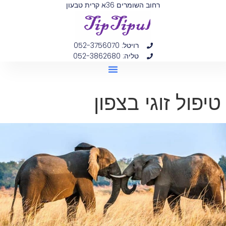
רחוב השומרים 36א קרית טבעון
רויטל: 052-3756070
טליה: 052-3862680
הפרעת קשב וריכוז (ADHD)
טיפול זוגי בצפון